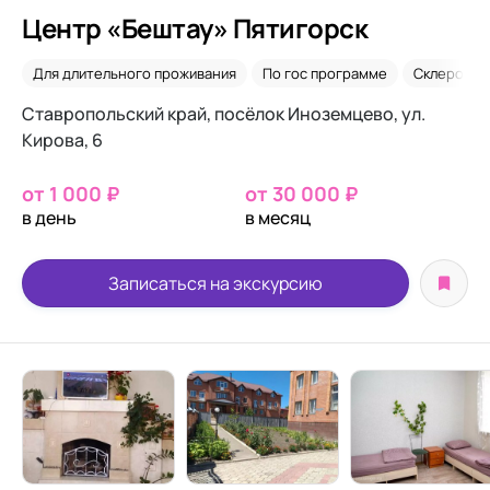
Центр «Бештау» Пятигорск
Для длительного проживания
По гос программе
Склероз
Ставропольский край, посёлок Иноземцево, ул.
Кирова, 6
от 1 000 ₽
от 30 000 ₽
в день
в месяц
Записаться на экскурсию