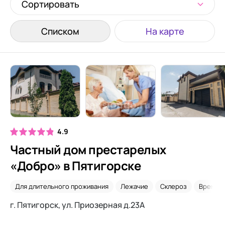
Сортировать
Списком
На карте
4.9
Частный дом престарелых
«Добро» в Пятигорске
Для длительного проживания
Лежачие
Склероз
Времен
г. Пятигорск, ул. Приозерная д.23А