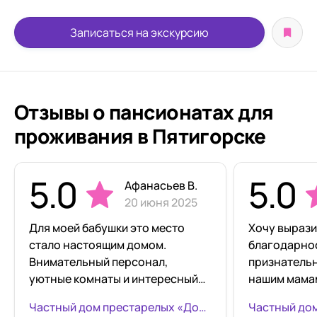
Записаться на экскурсию
Отзывы о пансионатах для
проживания в Пятигорске
5.0
5.0
Афанасьев В.
20 июня 2025
Для моей бабушки это место
Хочу вырази
стало настоящим домом.
благодарнос
Внимательный персонал,
признательн
уютные комнаты и интересный
нашим мамам
досуг создают хорошее
Внимание, з
Частный дом престарелых «Добро» в Пятигорске
настроение каждый день.
питание, ид