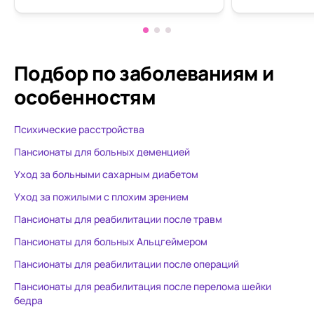
Особенно радует быстро
ещё нужно п
оформление документов, что
Огромное с
значительно облегчило нашу
Владимировн
жизнь!
работает!
Подбор по заболеваниям
и
особенностям
Психические расстройства
Пансионаты для больных деменцией
Уход за больными сахарным диабетом
Уход за пожилыми с плохим зрением
Пансионаты для реабилитации после травм
Пансионаты для больных Альцгеймером
Пансионаты для реабилитации после операций
Пансионаты для реабилитация после перелома шейки
бедра