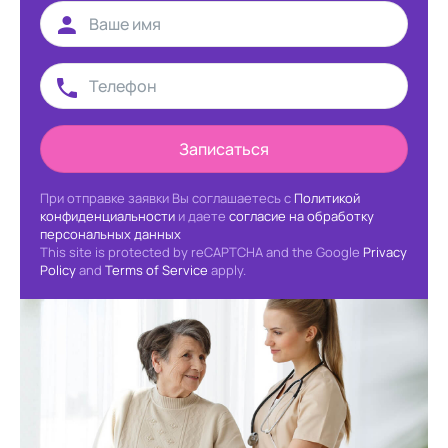
Записаться
При отправке заявки Вы соглашаетесь с
Политикой
конфиденциальности
и даете
согласие на обработку
персональных данных
This site is protected by reCAPTCHA and the Google
Privacy
Policy
and
Terms of Service
apply.